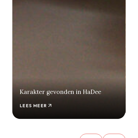
Karakter gevonden in HaDee
E
LEES MEER
L