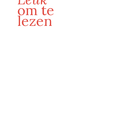
om te
lezen
De bewaker van Harold en zijn gezin
LEES MEER