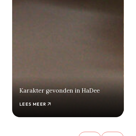
Karakter gevonden in HaDee
E
LEES MEER
L