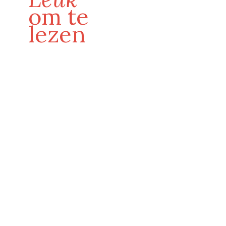
om te
lezen
De bewaker van Harold en zijn gezin
LEES MEER