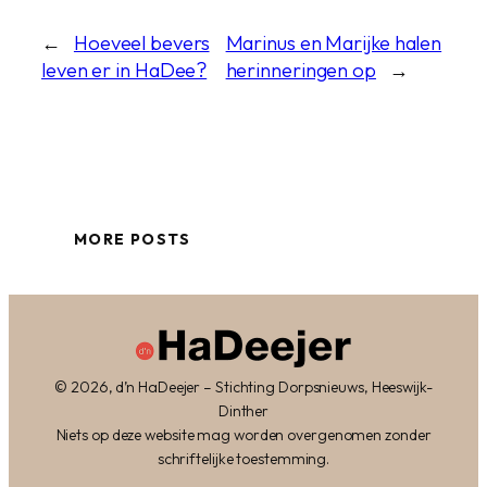
←
Hoeveel bevers
Marinus en Marijke halen
leven er in HaDee?
herinneringen op
→
MORE POSTS
© 2026, d’n HaDeejer – Stichting Dorpsnieuws, Heeswijk-
Dinther
Niets op deze website mag worden overgenomen zonder
schriftelijke toestemming.