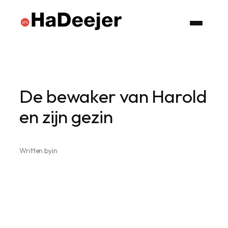
Ga
naar
de
inhoud
De bewaker van Harold
en zijn gezin
Written by
in